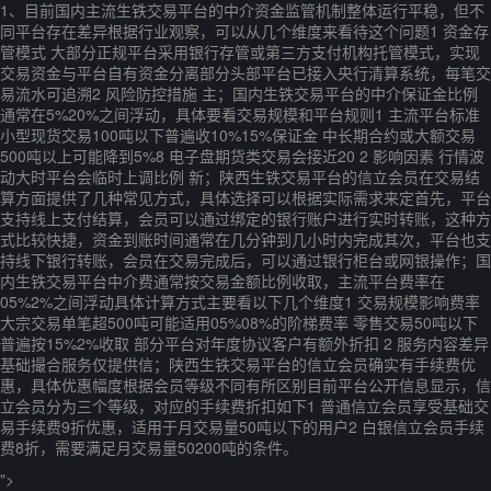
1、目前国内主流生铁交易平台的中介资金监管机制整体运行平稳，但不
同平台存在差异根据行业观察，可以从几个维度来看待这个问题1 资金存
管模式 大部分正规平台采用银行存管或第三方支付机构托管模式，实现
交易资金与平台自有资金分离部分头部平台已接入央行清算系统，每笔交
易流水可追溯2 风险防控措施 主；国内生铁交易平台的中介保证金比例
通常在5%20%之间浮动，具体要看交易规模和平台规则1 主流平台标准
小型现货交易100吨以下普遍收10%15%保证金 中长期合约或大额交易
500吨以上可能降到5%8 电子盘期货类交易会接近20 2 影响因素 行情波
动大时平台会临时上调比例 新；陕西生铁交易平台的信立会员在交易结
算方面提供了几种常见方式，具体选择可以根据实际需求来定首先，平台
支持线上支付结算，会员可以通过绑定的银行账户进行实时转账，这种方
式比较快捷，资金到账时间通常在几分钟到几小时内完成其次，平台也支
持线下银行转账，会员在交易完成后，可以通过银行柜台或网银操作；国
内生铁交易平台中介费通常按交易金额比例收取，主流平台费率在
05%2%之间浮动具体计算方式主要看以下几个维度1 交易规模影响费率
大宗交易单笔超500吨可能适用05%08%的阶梯费率 零售交易50吨以下
普遍按15%2%收取 部分平台对年度协议客户有额外折扣 2 服务内容差异
基础撮合服务仅提供信；陕西生铁交易平台的信立会员确实有手续费优
惠，具体优惠幅度根据会员等级不同有所区别目前平台公开信息显示，信
立会员分为三个等级，对应的手续费折扣如下1 普通信立会员享受基础交
易手续费9折优惠，适用于月交易量50吨以下的用户2 白银信立会员手续
费8折，需要满足月交易量50200吨的条件。
">