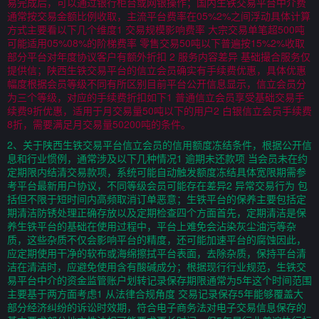
易完成后，可以通过银行柜台或网银操作；国内生铁交易平台中介费
通常按交易金额比例收取，主流平台费率在05%2%之间浮动具体计算
方式主要看以下几个维度1 交易规模影响费率 大宗交易单笔超500吨
可能适用05%08%的阶梯费率 零售交易50吨以下普遍按15%2%收取
部分平台对年度协议客户有额外折扣 2 服务内容差异 基础撮合服务仅
提供信；陕西生铁交易平台的信立会员确实有手续费优惠，具体优惠
幅度根据会员等级不同有所区别目前平台公开信息显示，信立会员分
为三个等级，对应的手续费折扣如下1 普通信立会员享受基础交易手
续费9折优惠，适用于月交易量50吨以下的用户2 白银信立会员手续费
8折，需要满足月交易量50200吨的条件。
2、关于陕西生铁交易平台信立会员的信用额度冻结条件，根据公开信
息和行业惯例，通常涉及以下几种情况1 逾期未还款项 当会员未在约
定期限内结清交易款项，系统可能自动触发额度冻结具体宽限期需参
考平台最新用户协议，不同等级会员可能存在差异2 异常交易行为 包
括但不限于短时间内高频取消订单恶意；生铁平台的保养主要包括定
期清洁防锈处理正确存放以及定期检查四个方面首先，定期清洁是保
养生铁平台的基础在使用过程中，平台上难免会沾染灰尘油污等杂
质，这些杂质不仅会影响平台的精度，还可能加速平台的腐蚀因此，
应定期使用干净的软布或海绵擦拭平台表面，去除杂质，保持平台清
洁在清洁时，应避免使用含有酸碱成分；根据现行行业规范，生铁交
易平台中介的资金监管账户划转记录保存期限通常为5年这个时间范围
主要基于两方面考虑1 从法律合规角度 交易记录保存5年能够覆盖大
部分经济纠纷的诉讼时效期，符合电子商务法对电子交易信息保存的