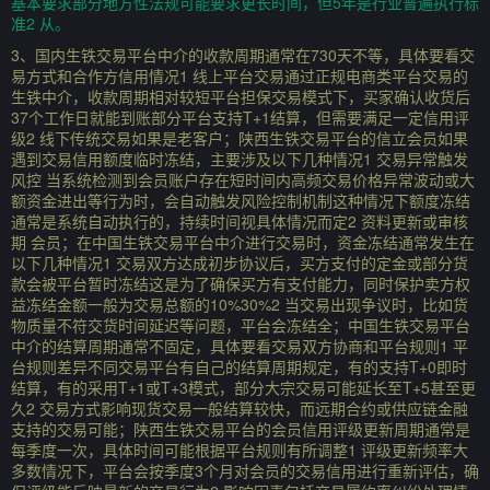
基本要求部分地方性法规可能要求更长时间，但5年是行业普遍执行标
准2 从。
3、国内生铁交易平台中介的收款周期通常在730天不等，具体要看交
易方式和合作方信用情况1 线上平台交易通过正规电商类平台交易的
生铁中介，收款周期相对较短平台担保交易模式下，买家确认收货后
37个工作日就能到账部分平台支持T+1结算，但需要满足一定信用评
级2 线下传统交易如果是老客户；陕西生铁交易平台的信立会员如果
遇到交易信用额度临时冻结，主要涉及以下几种情况1 交易异常触发
风控 当系统检测到会员账户存在短时间内高频交易价格异常波动或大
额资金进出等行为时，会自动触发风险控制机制这种情况下额度冻结
通常是系统自动执行的，持续时间视具体情况而定2 资料更新或审核
期 会员；在中国生铁交易平台中介进行交易时，资金冻结通常发生在
以下几种情况1 交易双方达成初步协议后，买方支付的定金或部分货
款会被平台暂时冻结这是为了确保买方有支付能力，同时保护卖方权
益冻结金额一般为交易总额的10%30%2 当交易出现争议时，比如货
物质量不符交货时间延迟等问题，平台会冻结全；中国生铁交易平台
中介的结算周期通常不固定，具体要看交易双方协商和平台规则1 平
台规则差异不同交易平台有自己的结算周期规定，有的支持T+0即时
结算，有的采用T+1或T+3模式，部分大宗交易可能延长至T+5甚至更
久2 交易方式影响现货交易一般结算较快，而远期合约或供应链金融
支持的交易可能；陕西生铁交易平台的会员信用评级更新周期通常是
每季度一次，具体时间可能根据平台规则有所调整1 评级更新频率大
多数情况下，平台会按季度3个月对会员的交易信用进行重新评估，确