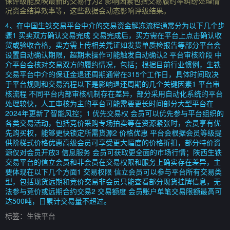
保评级能反映最新的交易行为2 影响因素包括交易履约率纠纷处理情
况资金结算效率等，这些数据会动态影响评级结果。
4、在中国生铁交易平台中介的交易资金解冻流程通常分为以下几个步
骤1 买卖双方确认交易完成 交易完成后，买方需在平台上点击确认收
货或验收合格，卖方需上传相关凭证如发货单质检报告等部分平台会
设置自动确认期限，超期未操作可能触发自动确认2 平台审核阶段 中
介平台会核对交易双方的履约情况，包括；根据目前行业惯例，生铁
交易平台中介的保证金退还周期通常在315个工作日，具体时间取决
于平台规则和交易流程以下是影响退还周期的几个关键因素1 平台审
核流程 不同平台内部审核机制存在差异，部分采用自动化系统的平台
处理较快，人工审核为主的平台可能需要更长时间部分大型平台在
2024年更新了智能风控；1 优先交易权 会员可以优先参与平台组织的
各类交易活动，包括竞价采购专场拍卖等在资源紧张时，会员享有优
先购买权，能够更快锁定所需货源2 价格优惠 平台会根据会员等级提
供阶梯式价格优惠高级会员可享受更大幅度的价格折扣，部分特价资
源仅对会员开放3 信息服务 会员可获取更全面的市场行情；陕西生铁
交易平台的信立会员和非会员在交易权限和服务上确实存在差异，主
要体现在以下几个方面1 交易权限 信立会员可以参与平台所有交易类
型，包括现货远期和竞价交易非会员只能查看部分现货挂牌信息，无
法参与竞价或远期合约交易2 交易额度 会员账户单笔交易限额最高可
达500吨，日累计交易量不超过。
标签：
生铁平台