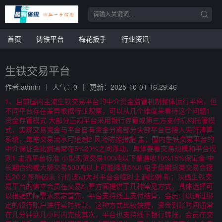
首页
铸铁平台
梅花扳手
行业资讯
生铁交易平台
作者:admin
人气：0
更新：2025-10-01 16:29:46
1、目前国内主流生铁交易平台的中介资金监管机制整体运行平稳，但
不同平台存在差异根据行业观察，可以从几个维度来看待这个问题1
资金存管模式 大部分正规平台采用银行存管或第三方支付机构托管模
式，实现交易资金与平台自有资金分离部分头部平台已接入央行清算
系统，每笔交易流水可追溯2 风险防控措施 主；国内生铁交易平台的
中介保证金比例通常在5%20%之间浮动，具体要看交易规模和平台规
则1 主流平台标准 小型现货交易100吨以下普遍收10%15%保证金 中
长期合约或大额交易500吨以上可能降到5%8 电子盘期货类交易会接
近20 2 影响因素 行情波动大时平台会临时上调比例 新；陕西生铁交
易平台的信立会员在交易结算方面提供了几种常见方式，具体选择可
以根据实际需求来定首先，平台支持线上支付结算，会员可以通过绑
定的银行账户进行实时转账，这种方式比较快捷，资金到账时间通常
在几分钟到几小时内完成其次，平台也支持线下银行转账，会员在交